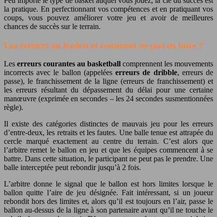
Peu importe le type de basket auquel vous jouez, la clé du succès est
la pratique. En perfectionnant vos compétences et en pratiquant vos
coups, vous pouvez améliorer votre jeu et avoir de meilleures
chances de succès sur le terrain.
Les erreurs au basket et comment ne pas en faire ?
Les
erreurs courantes au basketball
comprennent les mouvements
incorrects avec le ballon (appelées
erreurs de dribble
, erreurs de
passe), le franchissement de la ligne (erreurs de franchissement) et
les erreurs résultant du dépassement du délai pour une certaine
manœuvre (exprimée en secondes – les 24 secondes susmentionnées
règle).
Il existe des catégories distinctes de mauvais jeu pour les erreurs
d’entre-deux, les retraits et les fautes. Une balle tenue est attrapée du
cercle marqué exactement au centre du terrain. C’est alors que
l’arbitre remet le ballon en jeu et que les équipes commencent à se
battre. Dans cette situation, le participant ne peut pas le prendre. Une
balle interceptée peut rebondir jusqu’à 2 fois.
L’arbitre donne le signal que le ballon est hors limites lorsque le
ballon quitte l’aire de jeu désignée. Fait intéressant, si un joueur
rebondit hors des limites et, alors qu’il est toujours en l’air, passe le
ballon au-dessus de la ligne à son partenaire avant qu’il ne touche le